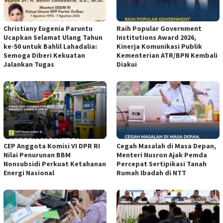
Christiany Eugenia Paruntu
Raih Popular Government
Ucapkan Selamat Ulang Tahun
Institutions Award 2026,
ke-50 untuk Bahlil Lahadalia:
Kinerja Komunikasi Publik
Semoga Diberi Kekuatan
Kementerian ATR/BPN Kembali
Jalankan Tugas
Diakui
CEP Anggota Komisi VI DPR RI
Cegah Masalah di Masa Depan,
Nilai Penurunan BBM
Menteri Nusron Ajak Pemda
Nonsubsidi Perkuat Ketahanan
Percepat Sertipikasi Tanah
Energi Nasional
Rumah Ibadah di NTT