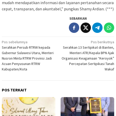
mudah mendapatkan informasi dan layanan pertanahan secara
cepat, transparan, dan akuntabel,” pungkas Shamy Ardian. (***)
SEBARKAN
Navigasi
Pos sebelumnya
Pos berikutnya
Serahkan Persub RTRW kepada
Serahkan 13 Sertipikat di Banten,
pos
Gubernur Sulawesi Utara, Menteri
Menteri ATR/Kepala BPN Ajak
Nusron Minta RTRW Provinsi Jadi
Organisasi Keagamaan “Keroyok”
Acuan Penyusunan RTRW
Percepatan Sertipikasi Tanah
Kabupaten/Kota
Wakaf
POS TERKAIT