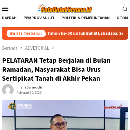
Loncat
Menu
ke
Mobile
konten
DAERAH
PEMPROV SULUT
POLITIK & PEMERINTAHAN
OTOMO
lamat Ulang Tahun ke-50 untuk Bahlil Lahadalia: Semoga Diberi 
Berita Terbaru :
Beranda
ADVETORIAL
PELATARAN Tetap Berjalan di Bulan
Ramadan, Masyarakat Bisa Urus
Sertipikat Tanah di Akhir Pekan
Irham Damopolii
Februari 20, 2026