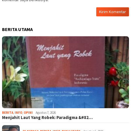
BERITA UTAMA
BERITA
,
INFO
,
OPINI
Agustus 7, 2026
Menjahit Laut Yang Robek: Paradigma &#82…