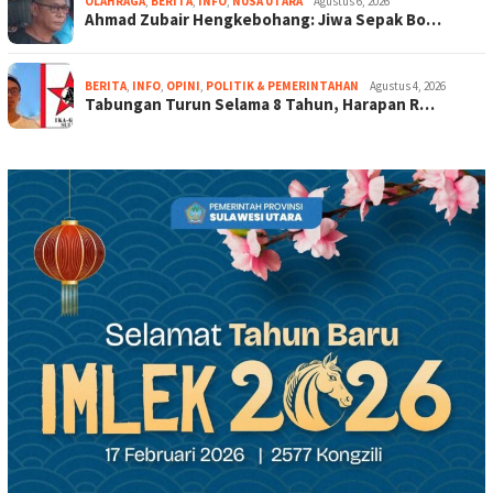
OLAHRAGA
,
BERITA
,
INFO
,
NUSA UTARA
Agustus 6, 2026
Ahmad Zubair Hengkebohang: Jiwa Sepak Bo…
BERITA
,
INFO
,
OPINI
,
POLITIK & PEMERINTAHAN
Agustus 4, 2026
Tabungan Turun Selama 8 Tahun, Harapan R…