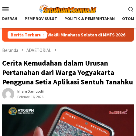
Loncat
Menu
ke
Mobile
konten
DAERAH
PEMPROV SULUT
POLITIK & PEMERINTAHAN
OTOMO
rvil Olesa Wakili Minahasa Selatan di MMFS 2026
Berita Terbaru :
Perkuat 
Beranda
ADVETORIAL
Cerita Kemudahan dalam Urusan
Pertanahan dari Warga Yogyakarta
Pengguna Setia Aplikasi Sentuh Tanahku
Irham Damopolii
Februari 16, 2026