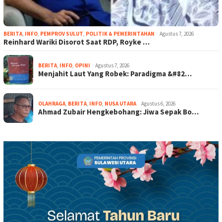
BERITA
,
INFO
,
PEMPROV SULUT
,
POLITIK & PEMERINTAHAN
Agustus 7, 2026
Reinhard Wariki Disorot Saat RDP, Royke …
BERITA
,
INFO
,
OPINI
Agustus 7, 2026
Menjahit Laut Yang Robek: Paradigma &#82…
OLAHRAGA
,
BERITA
,
INFO
,
NUSA UTARA
Agustus 6, 2026
Ahmad Zubair Hengkebohang: Jiwa Sepak Bo…