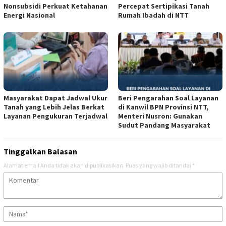
Nonsubsidi Perkuat Ketahanan
Percepat Sertipikasi Tanah
Energi Nasional
Rumah Ibadah di NTT
Masyarakat Dapat Jadwal Ukur
Beri Pengarahan Soal Layanan
Tanah yang Lebih Jelas Berkat
di Kanwil BPN Provinsi NTT,
Layanan Pengukuran Terjadwal
Menteri Nusron: Gunakan
Sudut Pandang Masyarakat
Tinggalkan Balasan
Alamat email Anda tidak akan dipublikasikan.
Ruas yang wajib ditandai
*