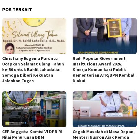
POS TERKAIT
Christiany Eugenia Paruntu
Raih Popular Government
Ucapkan Selamat Ulang Tahun
Institutions Award 2026,
ke-50 untuk Bahlil Lahadalia:
Kinerja Komunikasi Publik
Semoga Diberi Kekuatan
Kementerian ATR/BPN Kembali
Jalankan Tugas
Diakui
CEP Anggota Komisi VI DPR RI
Cegah Masalah di Masa Depan,
Nilai Penurunan BBM
Menteri Nusron Ajak Pemda