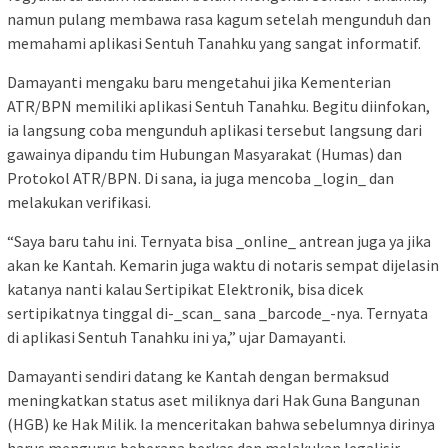
namun pulang membawa rasa kagum setelah mengunduh dan
memahami aplikasi Sentuh Tanahku yang sangat informatif.
Damayanti mengaku baru mengetahui jika Kementerian
ATR/BPN memiliki aplikasi Sentuh Tanahku. Begitu diinfokan,
ia langsung coba mengunduh aplikasi tersebut langsung dari
gawainya dipandu tim Hubungan Masyarakat (Humas) dan
Protokol ATR/BPN. Di sana, ia juga mencoba _login_ dan
melakukan verifikasi.
“Saya baru tahu ini. Ternyata bisa _online_ antrean juga ya jika
akan ke Kantah. Kemarin juga waktu di notaris sempat dijelasin
katanya nanti kalau Sertipikat Elektronik, bisa dicek
sertipikatnya tinggal di-_scan_ sana _barcode_-nya. Ternyata
di aplikasi Sentuh Tanahku ini ya,” ujar Damayanti.
Damayanti sendiri datang ke Kantah dengan bermaksud
meningkatkan status aset miliknya dari Hak Guna Bangunan
(HGB) ke Hak Milik. Ia menceritakan bahwa sebelumnya dirinya
harus mengurus beberapa berkas dan melakukan legalisir