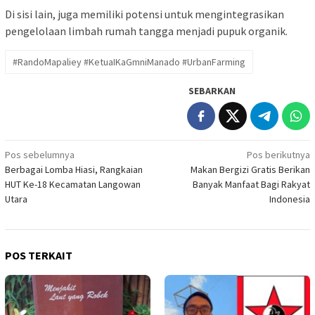
Di sisi lain, juga memiliki potensi untuk mengintegrasikan
pengelolaan limbah rumah tangga menjadi pupuk organik.
#RandoMapaliey #KetuaIKaGmniManado #UrbanFarming
SEBARKAN
Navigasi
Pos sebelumnya
Pos berikutnya
Berbagai Lomba Hiasi, Rangkaian
Makan Bergizi Gratis Berikan
pos
HUT Ke-18 Kecamatan Langowan
Banyak Manfaat Bagi Rakyat
Utara
Indonesia
POS TERKAIT