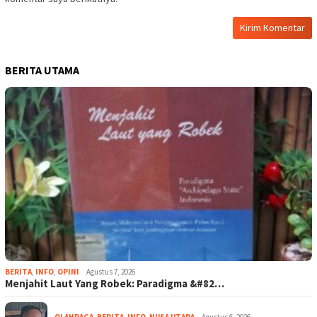
BERITA UTAMA
BERITA
,
INFO
,
OPINI
Agustus 7, 2026
Menjahit Laut Yang Robek: Paradigma &#82…