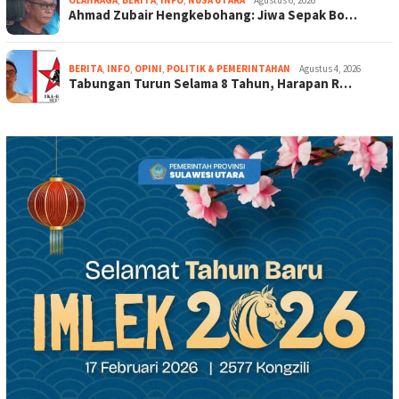
OLAHRAGA
,
BERITA
,
INFO
,
NUSA UTARA
Agustus 6, 2026
Ahmad Zubair Hengkebohang: Jiwa Sepak Bo…
BERITA
,
INFO
,
OPINI
,
POLITIK & PEMERINTAHAN
Agustus 4, 2026
Tabungan Turun Selama 8 Tahun, Harapan R…