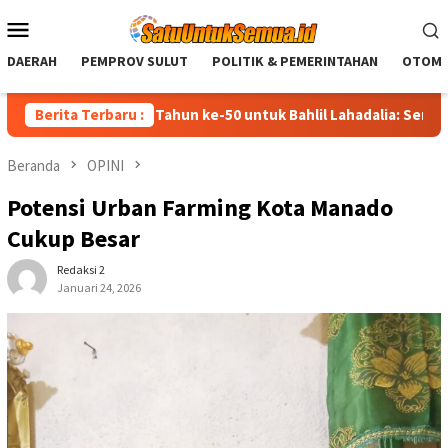
Loncat
Menu
ke
Mobile
konten
DAERAH
PEMPROV SULUT
POLITIK & PEMERINTAHAN
OTOMO
mat Ulang Tahun ke-50 untuk Bahlil Lahadalia: Semoga Diberi Ke
Berita Terbaru :
Beranda
OPINI
Potensi Urban Farming Kota Manado
Cukup Besar
Redaksi 2
Januari 24, 2026