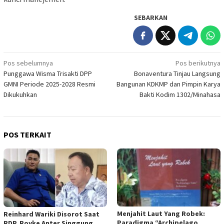
SEBARKAN
Navigasi
Pos sebelumnya
Pos berikutnya
Punggawa Wisma Trisakti DPP
Bonaventura Tinjau Langsung
pos
GMNI Periode 2025-2028 Resmi
Bangunan KDKMP dan Pimpin Karya
Dikukuhkan
Bakti Kodim 1302/Minahasa
POS TERKAIT
Menjahit Laut Yang Robek:
Reinhard Wariki Disorot Saat
Paradigma “Archipelago
RDP, Royke Anter Singgung