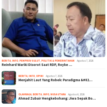
BERITA
,
INFO
,
PEMPROV SULUT
,
POLITIK & PEMERINTAHAN
Agustus 7, 2026
Reinhard Wariki Disorot Saat RDP, Royke …
BERITA
,
INFO
,
OPINI
Agustus 7, 2026
Menjahit Laut Yang Robek: Paradigma &#82…
OLAHRAGA
,
BERITA
,
INFO
,
NUSA UTARA
Agustus 6, 2026
Ahmad Zubair Hengkebohang: Jiwa Sepak Bo…