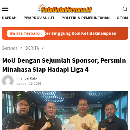
Loncat
Menu
ke
Mobile
konten
DAERAH
PEMPROV SULUT
POLITIK & PEMERINTAHAN
OTOMO
DP, Royke Anter Singgung Soal Ketidakmampuan
Berita Terbaru :
Christia
Beranda
BERITA
MoU Dengan Sejumlah Sponsor, Persmin
Minahasa Siap Hadapi Liga 4
Imanuel Kaloh
Januari 16, 2026