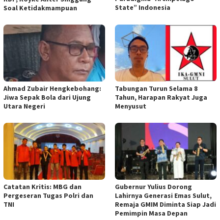
State” Indonesia
Soal Ketidakmampuan
Ahmad Zubair Hengkebohang:
Tabungan Turun Selama 8
Jiwa Sepak Bola dari Ujung
Tahun, Harapan Rakyat Juga
Utara Negeri
Menyusut
Catatan Kritis: MBG dan
Gubernur Yulius Dorong
Pergeseran Tugas Polri dan
Lahirnya Generasi Emas Sulut,
TNI
Remaja GMIM Diminta Siap Jadi
Pemimpin Masa Depan