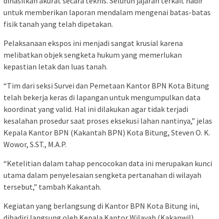
dihasilkan akurat secara teknis. Seluruh jajaran terkait hadir
untuk memberikan laporan mendalam mengenai batas-batas
fisik tanah yang telah dipetakan.
Pelaksanaan ekspos ini menjadi sangat krusial karena
melibatkan objek sengketa hukum yang memerlukan
kepastian letak dan luas tanah.
“Tim dari seksi Survei dan Pemetaan Kantor BPN Kota Bitung
telah bekerja keras di lapangan untuk mengumpulkan data
koordinat yang valid. Hal ini dilakukan agar tidak terjadi
kesalahan prosedur saat proses eksekusi lahan nantinya,” jelas
Kepala Kantor BPN (Kakantah BPN) Kota Bitung, Steven O. K.
Wowor, S.ST., M.A.P.
“Ketelitian dalam tahap pencocokan data ini merupakan kunci
utama dalam penyelesaian sengketa pertanahan di wilayah
tersebut,” tambah Kakantah.
Kegiatan yang berlangsung di Kantor BPN Kota Bitung ini,
dihadiri langsung oleh Kepala Kantor Wilayah (Kakanwil)