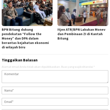
BPN Bitung dukung
Itjen ATR/BPN Lakukan Monev
pendekatan “Follow the
dan Pembinaan ZI di Kantah
Money” dan DPA dalam
Bitung
berantas kejahatan ekonomi
di wilayah biru
Tinggalkan Balasan
Alamat email Anda tidak akan dipublikasikan.
Ruas yang wajib ditandai
*