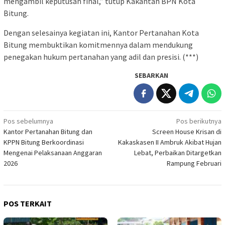
mengambil keputusan final,” tutup Kakantah BPN Kota
Bitung.
Dengan selesainya kegiatan ini, Kantor Pertanahan Kota
Bitung membuktikan komitmennya dalam mendukung
penegakan hukum pertanahan yang adil dan presisi. (***)
SEBARKAN
Navigasi
Pos sebelumnya
Pos berikutnya
Kantor Pertanahan Bitung dan
Screen House Krisan di
pos
KPPN Bitung Berkoordinasi
Kakaskasen II Ambruk Akibat Hujan
Mengenai Pelaksanaan Anggaran
Lebat, Perbaikan Ditargetkan
2026
Rampung Februari
POS TERKAIT