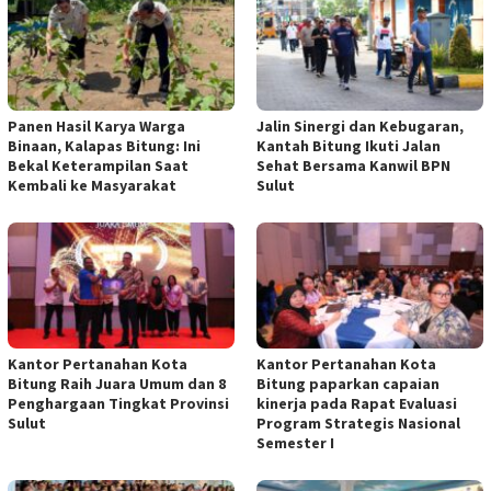
Panen Hasil Karya Warga
Jalin Sinergi dan Kebugaran,
Binaan, Kalapas Bitung: Ini
Kantah Bitung Ikuti Jalan
Bekal Keterampilan Saat
Sehat Bersama Kanwil BPN
Kembali ke Masyarakat
Sulut
Kantor Pertanahan Kota
Kantor Pertanahan Kota
Bitung Raih Juara Umum dan 8
Bitung paparkan capaian
Penghargaan Tingkat Provinsi
kinerja pada Rapat Evaluasi
Sulut
Program Strategis Nasional
Semester I