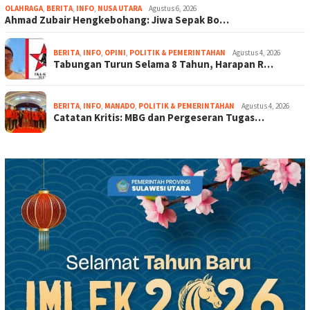
OLAHRAGA
,
BERITA
,
INFO
,
NUSA UTARA
Agustus 6, 2026
Ahmad Zubair Hengkebohang: Jiwa Sepak Bo…
BERITA
,
INFO
,
OPINI
,
POLITIK & PEMERINTAHAN
Agustus 4, 2026
Tabungan Turun Selama 8 Tahun, Harapan R…
BERITA
,
INFO
,
MANADO
,
POLITIK & PEMERINTAHAN
Agustus 4, 2026
Catatan Kritis: MBG dan Pergeseran Tugas…