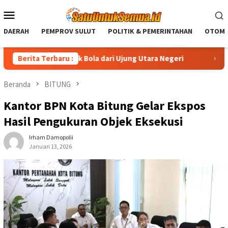
Loncat
Menu
ke
Mobile
konten
DAERAH
PEMPROV SULUT
POLITIK & PEMERINTAHAN
OTOMO
: Jiwa Sepak Bola dari Ujung Utara Negeri
Berita Terbaru :
CEP Anggota
Beranda
BITUNG
Kantor BPN Kota Bitung Gelar Ekspos
Hasil Pengukuran Objek Eksekusi
Irham Damopolii
Januari 13, 2026