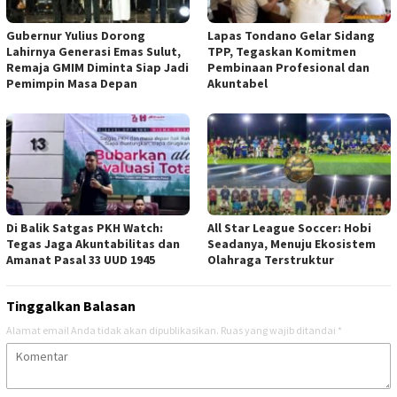
Gubernur Yulius Dorong
Lapas Tondano Gelar Sidang
Lahirnya Generasi Emas Sulut,
TPP, Tegaskan Komitmen
Remaja GMIM Diminta Siap Jadi
Pembinaan Profesional dan
Pemimpin Masa Depan
Akuntabel
Di Balik Satgas PKH Watch:
All Star League Soccer: Hobi
Tegas Jaga Akuntabilitas dan
Seadanya, Menuju Ekosistem
Amanat Pasal 33 UUD 1945
Olahraga Terstruktur
Tinggalkan Balasan
Alamat email Anda tidak akan dipublikasikan.
Ruas yang wajib ditandai
*