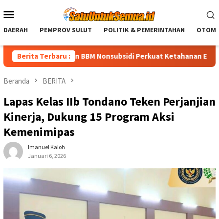
Loncat
Menu
ke
Mobile
konten
DAERAH
PEMPROV SULUT
POLITIK & PEMERINTAHAN
OTOMO
ai Penurunan BBM Nonsubsidi Perkuat Ketahanan Energi Nasional
Berita Terbaru :
Beranda
BERITA
Lapas Kelas IIb Tondano Teken Perjanjian
Kinerja, Dukung 15 Program Aksi
Kemenimipas
Imanuel Kaloh
Januari 6, 2026