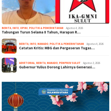
BERITA
,
INFO
,
OPINI
,
POLITIK & PEMERINTAHAN
Agustus 4, 2026
Tabungan Turun Selama 8 Tahun, Harapan R…
BERITA
,
INFO
,
MANADO
,
POLITIK & PEMERINTAHAN
Agustus 4, 2026
Catatan Kritis: MBG dan Pergeseran Tugas…
ADVETORIAL
,
BERITA
,
MANADO
,
PEMPROV SULUT
Agustus 3, 2026
Gubernur Yulius Dorong Lahirnya Generasi…