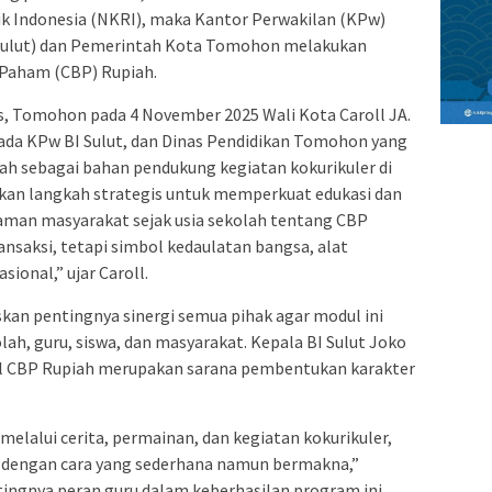
k Indonesia (NKRI), maka Kantor Perwakilan (KPw)
 (Sulut) dan Pemerintah Kota Tomohon melakukan
 Paham (CBP) Rupiah.
s, Tomohon pada 4 November 2025 Wali Kota Caroll JA.
da KPw BI Sulut, dan Dinas Pendidikan Tomohon yang
ah sebagai bahan pendukung kegiatan kokurikuler di
akan langkah strategis untuk memperkuat edukasi dan
aman masyarakat sejak usia sekolah tentang CBP
ansaksi, tetapi simbol kedaulatan bangsa, alat
ional,” ujar Caroll.
kan pentingnya sinergi semua pihak agar modul ini
ah, guru, siswa, dan masyarakat. Kepala BI Sulut Joko
l CBP Rupiah merupakan sarana pembentukan karakter
elalui cerita, permainan, dan kegiatan kokurikuler,
 dengan cara yang sederhana namun bermakna,”
ingnya peran guru dalam keberhasilan program ini.