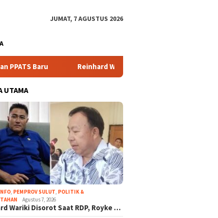
JUMAT, 7 AGUSTUS 2026
A
Reinhard Wariki Disorot Saat RDP, Royke Anter Singgun
A UTAMA
INFO
,
PEMPROV SULUT
,
POLITIK &
NTAHAN
Agustus 7, 2026
rd Wariki Disorot Saat RDP, Royke …