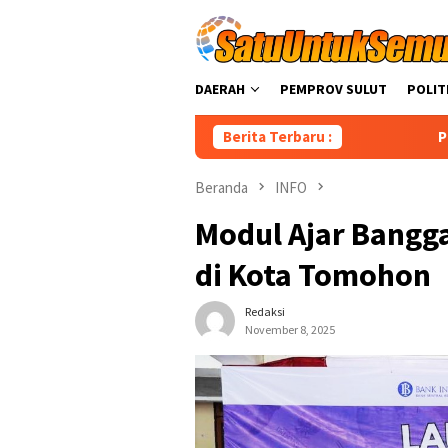
Loncat
ke
konten
DAERAH
PEMPROV SULUT
POLIT
Berita Terbaru :
Perkuat Layanan
Beranda
INFO
Modul Ajar Bangga
di Kota Tomohon
Redaksi
November 8, 2025