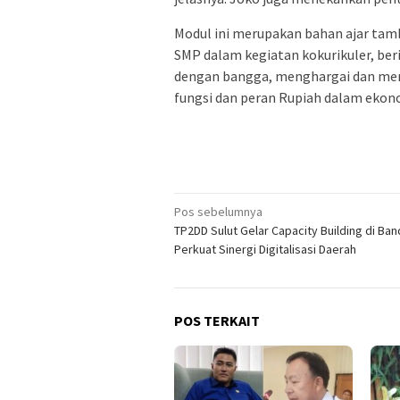
Modul ini merupakan bahan ajar tam
SMP dalam kegiatan kokurikuler, ber
dengan bangga, menghargai dan men
fungsi dan peran Rupiah dalam ekon
Navigasi
Pos sebelumnya
TP2DD Sulut Gelar Capacity Building di Ba
pos
Perkuat Sinergi Digitalisasi Daerah
POS TERKAIT