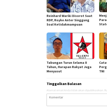
Menj
Reinhard Wariki Disorot Saat
Para
RDP, Royke Anter Singgung
Stat
Soal Ketidakmampuan
Tabungan Turun Selama 8
Cata
Tahun, Harapan Rakyat Juga
Perg
Menyusut
TNI
Tinggalkan Balasan
Alamat email Anda tidak akan dipublikasikan.
Ru