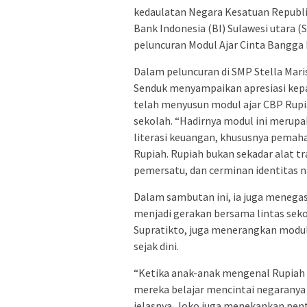
kedaulatan Negara Kesatuan Republi
Bank Indonesia (BI) Sulawesi utara
peluncuran Modul Ajar Cinta Bangga
Dalam peluncuran di SMP Stella Mari
Senduk menyampaikan apresiasi kepa
telah menyusun modul ajar CBP Rupi
sekolah. “Hadirnya modul ini merup
literasi keuangan, khususnya pemah
Rupiah. Rupiah bukan sekadar alat tr
pemersatu, dan cerminan identitas nas
Dalam sambutan ini, ia juga menegas
menjadi gerakan bersama lintas sekol
Supratikto, juga menerangkan modu
sejak dini.
“Ketika anak-anak mengenal Rupiah m
mereka belajar mencintai negaranya
jelasnya. Joko juga menekankan pent