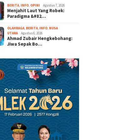
BERITA
,
INFO
,
OPINI
Agustus 7, 2026
Menjahit Laut Yang Robek:
Paradigma &#82…
OLAHRAGA
,
BERITA
,
INFO
,
NUSA
UTARA
Agustus 6, 2026
Ahmad Zubair Hengkebohang:
Jiwa Sepak Bo…