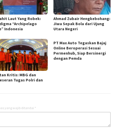
ahit Laut Yang Robek:
Ahmad Zubair Hengkebohang:
digma “Archipelago
Jiwa Sepak Bola dari Ujung
e” Indonesia
Utara Negeri
PT Max Auto Tegaskan Bajaj
Online Beroperasi Sesuai
Permenhub, Siap Bersinergi
dengan Pemda
tan Kritis: MBG dan
eseran Tugas Polri dan
as yang wajib ditandai
*