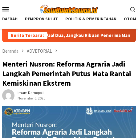
Loncat
Menu
ke
Mobile
konten
DAERAH
PEMPROV SULUT
POLITIK & PEMERINTAHAN
OTOMO
impin SPPG Paal Dua, Jangkau Ribuan Penerima Manfaat
Berita Terbaru :
Beranda
ADVETORIAL
Menteri Nusron: Reforma Agraria Jadi
Langkah Pemerintah Putus Mata Rantai
Kemiskinan Ekstrem
Irham Damopolii
November 6, 2025