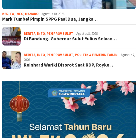
BERITA
,
INFO
,
MANADO
Agustus 10, 2026
Mark Tumbel Pimpin SPPG Paal Dua, Jangka…
BERITA
,
INFO
,
PEMPROV SULUT
Agustus 8, 2026
Di Bandung, Gubernur Sulut Yulius Selvan…
BERITA
,
INFO
,
PEMPROV SULUT
,
POLITIK & PEMERINTAHAN
Agustus 7,
2026
Reinhard Wariki Disorot Saat RDP, Royke …