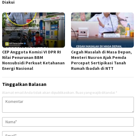
Diakui
CEP Anggota Komisi VI DPR RI
Cegah Masalah di Masa Depan,
Nilai Penurunan BBM
Menteri Nusron Ajak Pemda
Nonsubsidi Perkuat Ketahanan
Percepat Sertipikasi Tanah
Energi Nasional
Rumah Ibadah di NTT
Tinggalkan Balasan
Alamat email Anda tidak akan dipublikasikan.
Ruas yang wajib ditandai
*