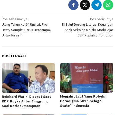
Navigasi
Pos sebelumnya
Pos berikutnya
Ulang Tahun Ke-64 Unsrat, Prof
BI Sulut Dorong Literasi Keuangan
pos
Berty Sompie: Harus Berdampak
Anak Sekolah Melalui Modul Ajar
Untuk Negeri
CBP Rupiah di Tomohon
POS TERKAIT
Menjahit Laut Yang Robek:
Reinhard Wariki Disorot Saat
Paradigma “Archipelago
RDP, Royke Anter Singgung
State” Indonesia
Soal Ketidakmampuan