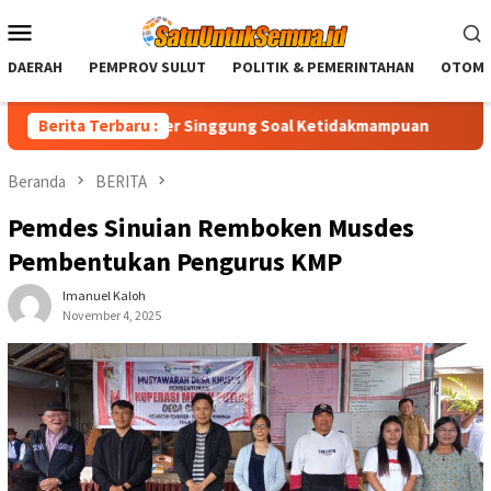
Loncat
Menu
ke
Mobile
konten
DAERAH
PEMPROV SULUT
POLITIK & PEMERINTAHAN
OTOMO
, Royke Anter Singgung Soal Ketidakmampuan
Berita Terbaru :
Christiany 
Beranda
BERITA
Pemdes Sinuian Remboken Musdes
Pembentukan Pengurus KMP
Imanuel Kaloh
November 4, 2025