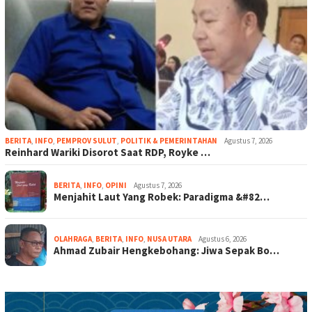
BERITA
,
INFO
,
PEMPROV SULUT
,
POLITIK & PEMERINTAHAN
Agustus 7, 2026
Reinhard Wariki Disorot Saat RDP, Royke …
BERITA
,
INFO
,
OPINI
Agustus 7, 2026
Menjahit Laut Yang Robek: Paradigma &#82…
OLAHRAGA
,
BERITA
,
INFO
,
NUSA UTARA
Agustus 6, 2026
Ahmad Zubair Hengkebohang: Jiwa Sepak Bo…