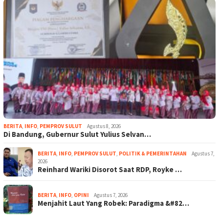
BERITA
,
INFO
,
PEMPROV SULUT
Agustus 8, 2026
Di Bandung, Gubernur Sulut Yulius Selvan…
BERITA
,
INFO
,
PEMPROV SULUT
,
POLITIK & PEMERINTAHAN
Agustus 7,
2026
Reinhard Wariki Disorot Saat RDP, Royke …
BERITA
,
INFO
,
OPINI
Agustus 7, 2026
Menjahit Laut Yang Robek: Paradigma &#82…