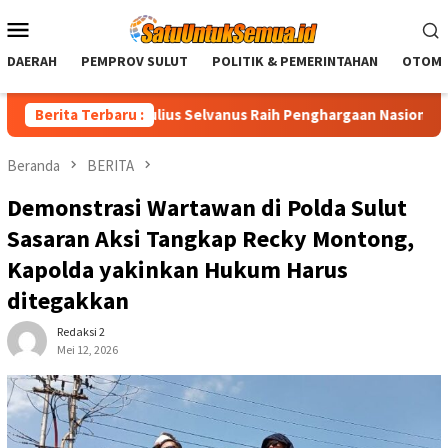
Loncat
Menu
ke
Mobile
konten
DAERAH
PEMPROV SULUT
POLITIK & PEMERINTAHAN
OTOMO
nur Sulut Yulius Selvanus Raih Penghargaan Nasional LPM RI
Berita Terbaru :
Beranda
BERITA
Demonstrasi Wartawan di Polda Sulut
Sasaran Aksi Tangkap Recky Montong,
Kapolda yakinkan Hukum Harus
ditegakkan
Redaksi 2
Mei 12, 2026