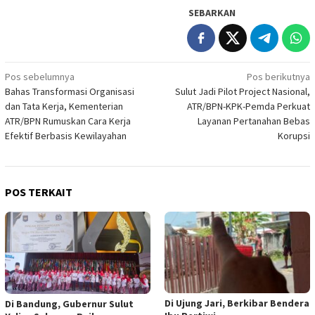
SEBARKAN
Navigasi
Pos sebelumnya
Pos berikutnya
Bahas Transformasi Organisasi
Sulut Jadi Pilot Project Nasional,
pos
dan Tata Kerja, Kementerian
ATR/BPN-KPK-Pemda Perkuat
ATR/BPN Rumuskan Cara Kerja
Layanan Pertanahan Bebas
Efektif Berbasis Kewilayahan
Korupsi
POS TERKAIT
Di Ujung Jari, Berkibar Bendera
Di Bandung, Gubernur Sulut