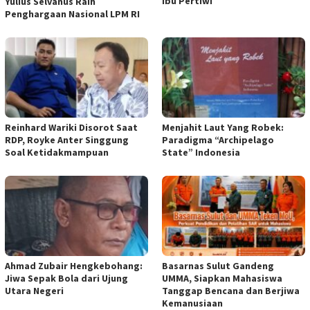
Ibu Pertiwi
Yulius Selvanus Raih
Penghargaan Nasional LPM RI
Reinhard Wariki Disorot Saat
Menjahit Laut Yang Robek:
RDP, Royke Anter Singgung
Paradigma “Archipelago
Soal Ketidakmampuan
State” Indonesia
Ahmad Zubair Hengkebohang:
Basarnas Sulut Gandeng
Jiwa Sepak Bola dari Ujung
UMMA, Siapkan Mahasiswa
Utara Negeri
Tanggap Bencana dan Berjiwa
Kemanusiaan