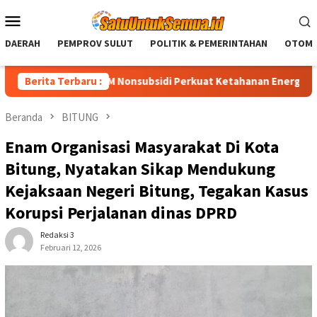
Loncat
Menu
ke
Mobile
konten
DAERAH
PEMPROV SULUT
POLITIK & PEMERINTAHAN
OTOMO
enurunan BBM Nonsubsidi Perkuat Ketahanan Energi Nasional
Berita Terbaru :
Beranda
BITUNG
Enam Organisasi Masyarakat Di Kota
Bitung, Nyatakan Sikap Mendukung
Kejaksaan Negeri Bitung, Tegakan Kasus
Korupsi Perjalanan dinas DPRD
Redaksi 3
Februari 12, 2026