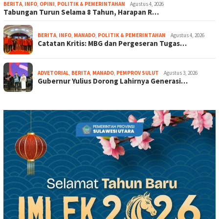
BERITA
,
INFO
,
OPINI
,
POLITIK & PEMERINTAHAN
Agustus 4, 2026
Tabungan Turun Selama 8 Tahun, Harapan R…
BERITA
,
INFO
,
MANADO
,
POLITIK & PEMERINTAHAN
Agustus 4, 2026
Catatan Kritis: MBG dan Pergeseran Tugas…
ADVETORIAL
,
BERITA
,
MANADO
,
PEMPROV SULUT
Agustus 3, 2026
Gubernur Yulius Dorong Lahirnya Generasi…