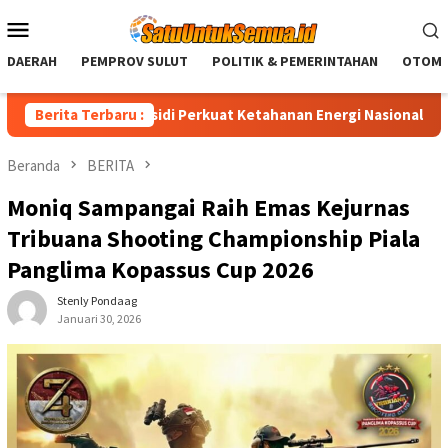
Loncat
Menu
ke
Mobile
konten
DAERAH
PEMPROV SULUT
POLITIK & PEMERINTAHAN
OTOMO
 Nonsubsidi Perkuat Ketahanan Energi Nasional
Berita Terbaru :
Basarnas
Beranda
BERITA
Moniq Sampangai Raih Emas Kejurnas
Tribuana Shooting Championship Piala
Panglima Kopassus Cup 2026
Stenly Pondaag
Januari 30, 2026