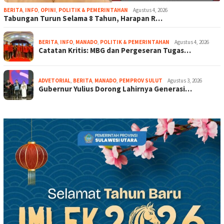
BERITA
,
INFO
,
OPINI
,
POLITIK & PEMERINTAHAN
Agustus 4, 2026
Tabungan Turun Selama 8 Tahun, Harapan R…
BERITA
,
INFO
,
MANADO
,
POLITIK & PEMERINTAHAN
Agustus 4, 2026
Catatan Kritis: MBG dan Pergeseran Tugas…
ADVETORIAL
,
BERITA
,
MANADO
,
PEMPROV SULUT
Agustus 3, 2026
Gubernur Yulius Dorong Lahirnya Generasi…