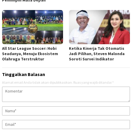
Pemimpin Masa Depan
All Star League Soccer: Hobi
Ketika Kinerja Tak Otomatis
Seadanya, Menuju Ekosistem
Jadi Pilihan, Steven Malonda
Olahraga Terstruktur
Soroti Survei Indikator
Tinggalkan Balasan
Alamat email Anda tidak akan dipublikasikan.
Ruas yang wajib ditandai
*