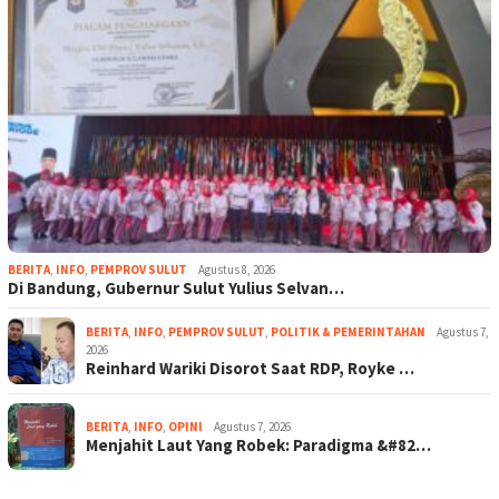
BERITA
,
INFO
,
PEMPROV SULUT
Agustus 8, 2026
Di Bandung, Gubernur Sulut Yulius Selvan…
BERITA
,
INFO
,
PEMPROV SULUT
,
POLITIK & PEMERINTAHAN
Agustus 7,
2026
Reinhard Wariki Disorot Saat RDP, Royke …
BERITA
,
INFO
,
OPINI
Agustus 7, 2026
Menjahit Laut Yang Robek: Paradigma &#82…