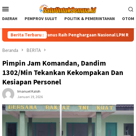
Loncat
Menu
ke
Mobile
konten
DAERAH
PEMPROV SULUT
POLITIK & PEMERINTAHAN
OTOMO
t Yulius Selvanus Raih Penghargaan Nasional LPM RI
Berita Terbaru :
Di U
Beranda
BERITA
Pimpin Jam Komandan, Dandim
1302/Min Tekankan Kekompakan Dan
Kesiapan Personel
Imanuel Kaloh
Januari 19, 2026