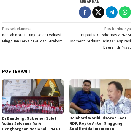
SEBARKAN
Navigasi
Pos sebelumnya
Pos berikutnya
Kantah Kota Bitung Gelar Evaluasi
Bupati RD : Rakernas APKASI
pos
Mingguan Terkait LKE dan Strakom
Moment Perkuat Jaringan Aspirasi
Daerah di Pusat
POS TERKAIT
Reinhard Wariki Disorot Saat
Di Bandung, Gubernur Sulut
RDP, Royke Anter Singgung
Yulius Selvanus Raih
Soal Ketidakmampuan
Penghargaan Nasional LPM RI