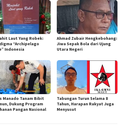
ahit Laut Yang Robek:
Ahmad Zubair Hengkebohang:
digma “Archipelago
Jiwa Sepak Bola dari Ujung
e” Indonesia
Utara Negeri
s Manado Tanam Bibit
Tabungan Turun Selama 8
mun, Dukung Program
Tahun, Harapan Rakyat Juga
hanan Pangan Nasional
Menyusut