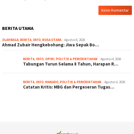
BERITA UTAMA
OLAHRAGA
,
BERITA
,
INFO
,
NUSA UTARA
Agustus 6, 2026
Ahmad Zubair Hengkebohang: Jiwa Sepak Bo…
BERITA
,
INFO
,
OPINI
,
POLITIK & PEMERINTAHAN
Agustus 4, 2026
Tabungan Turun Selama 8 Tahun, Harapan R…
BERITA
,
INFO
,
MANADO
,
POLITIK & PEMERINTAHAN
Agustus 4, 2026
Catatan Kritis: MBG dan Pergeseran Tugas…