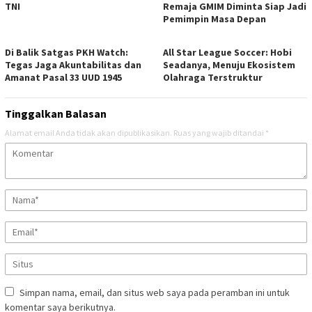
TNI
Remaja GMIM Diminta Siap Jadi
Pemimpin Masa Depan
Di Balik Satgas PKH Watch:
All Star League Soccer: Hobi
Tegas Jaga Akuntabilitas dan
Seadanya, Menuju Ekosistem
Amanat Pasal 33 UUD 1945
Olahraga Terstruktur
Tinggalkan Balasan
Alamat email Anda tidak akan dipublikasikan.
Ruas yang wajib ditandai
*
Simpan nama, email, dan situs web saya pada peramban ini untuk
komentar saya berikutnya.