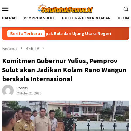
Loncat
Menu
ke
Mobile
konten
DAERAH
PEMPROV SULUT
POLITIK & PEMERINTAHAN
OTOMO
ebohang: Jiwa Sepak Bola dari Ujung Utara Negeri
Berita Terbaru :
CEP A
Beranda
BERITA
Komitmen Gubernur Yulius, Pemprov
Sulut akan Jadikan Kolam Rano Wangun
berskala Internasional
Redaksi
Oktober 21, 2025