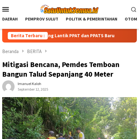
Loncat
Menu
ke
Mobile
konten
DAERAH
PEMPROV SULUT
POLITIK & PEMERINTAHAN
OTOMO
nahan Bitung Lantik PPAT dan PPATS Baru
Berita Terbaru :
Reinhard Warik
Beranda
BERITA
Mitigasi Bencana, Pemdes Temboan
Bangun Talud Sepanjang 40 Meter
Imanuel Kaloh
September 12, 2025