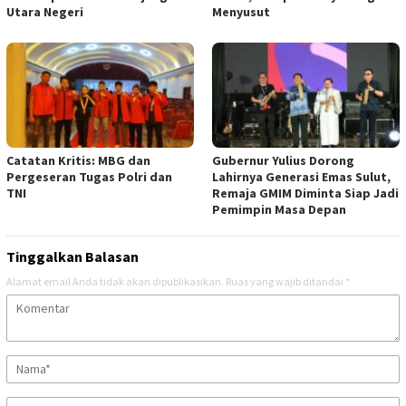
Utara Negeri
Menyusut
Catatan Kritis: MBG dan
Gubernur Yulius Dorong
Pergeseran Tugas Polri dan
Lahirnya Generasi Emas Sulut,
TNI
Remaja GMIM Diminta Siap Jadi
Pemimpin Masa Depan
Tinggalkan Balasan
Alamat email Anda tidak akan dipublikasikan.
Ruas yang wajib ditandai
*