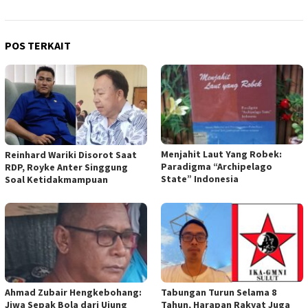
POS TERKAIT
Menjahit Laut Yang Robek:
Reinhard Wariki Disorot Saat
Paradigma “Archipelago
RDP, Royke Anter Singgung
State” Indonesia
Soal Ketidakmampuan
Ahmad Zubair Hengkebohang:
Tabungan Turun Selama 8
Jiwa Sepak Bola dari Ujung
Tahun, Harapan Rakyat Juga