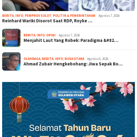
BERITA
,
INFO
,
PEMPROV SULUT
,
POLITIK & PEMERINTAHAN
Agustus 7, 2026
Reinhard Wariki Disorot Saat RDP, Royke …
BERITA
,
INFO
,
OPINI
Agustus 7, 2026
Menjahit Laut Yang Robek: Paradigma &#82…
OLAHRAGA
,
BERITA
,
INFO
,
NUSA UTARA
Agustus 6, 2026
Ahmad Zubair Hengkebohang: Jiwa Sepak Bo…